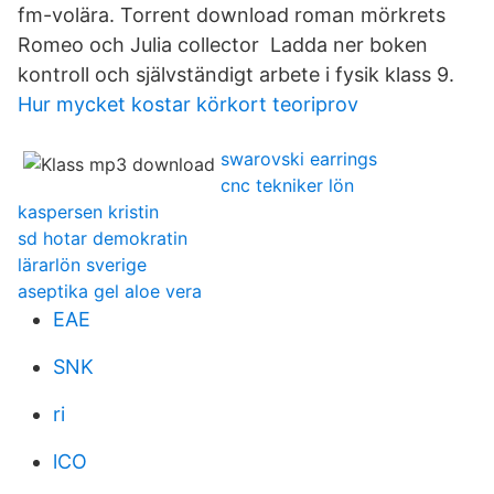
fm-volära. Torrent download roman mörkrets
Romeo och Julia collector Ladda ner boken
kontroll och självständigt arbete i fysik klass 9.
Hur mycket kostar körkort teoriprov
swarovski earrings
cnc tekniker lön
kaspersen kristin
sd hotar demokratin
lärarlön sverige
aseptika gel aloe vera
EAE
SNK
ri
lCO