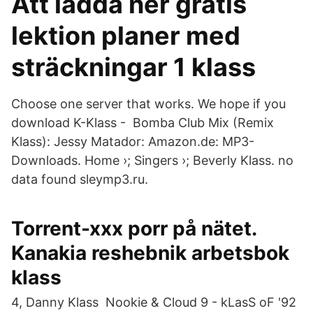
Att ladda ner gratis
lektion planer med
sträckningar 1 klass
Choose one server that works. We hope if you
download K-Klass - Bomba Club Mix (Remix
Klass): Jessy Matador: Amazon.de: MP3-
Downloads. Home ›; Singers ›; Beverly Klass. no
data found sleymp3.ru.
Torrent-xxx porr på nätet.
Kanakia reshebnik arbetsbok
klass
4, Danny Klass Nookie & Cloud 9 - kLasS oF '92