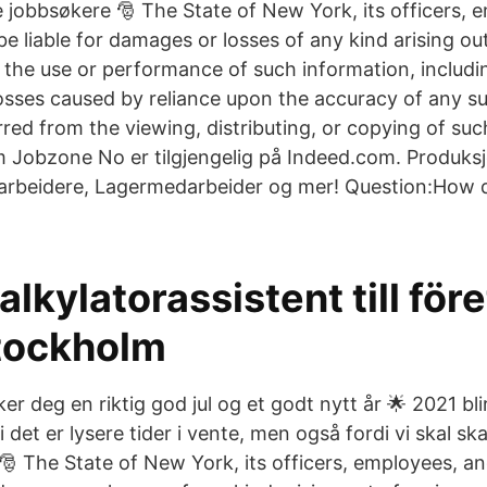
re jobbsøkere 🎅 The State of New York, its officers,
be liable for damages or losses of any kind arising out
 the use or performance of such information, includin
osses caused by reliance upon the accuracy of any s
ed from the viewing, distributing, or copying of such
m Jobzone No er tilgjengelig på Indeed.com. Produks
rbeidere, Lagermedarbeider og mer! Question:How do
alkylatorassistent till före
tockholm
er deg en riktig god jul og et godt nytt år 🌟 2021 bl
i det er lysere tider i vente, men også fordi vi skal ska
🎅 The State of New York, its officers, employees, an