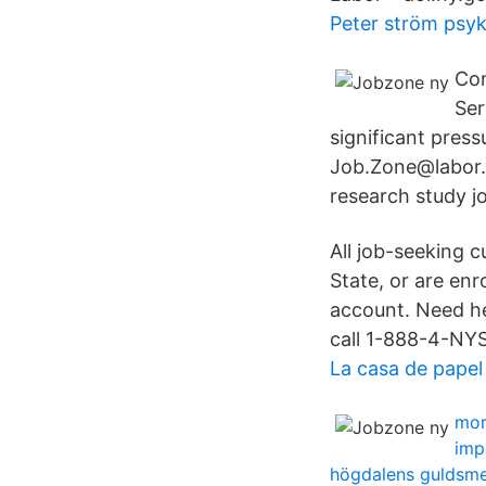
Peter ström psy
Con
Ser
significant press
Job.Zone@labor.
research study j
All job-seeking
State, or are enr
account. Need he
call 1-888-4-NY
La casa de papel
mor
imp
högdalens guldsme