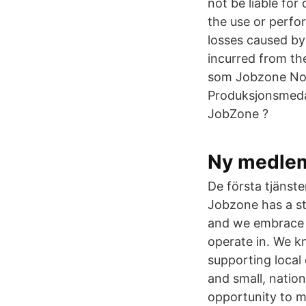
not be liable for
the use or perfo
losses caused by
incurred from the
som Jobzone No e
Produksjonsmeda
JobZone ?
Ny medlem
De första tjänste
Jobzone has a st
and we embrace o
operate in. We k
supporting local
and small, natio
opportunity to m