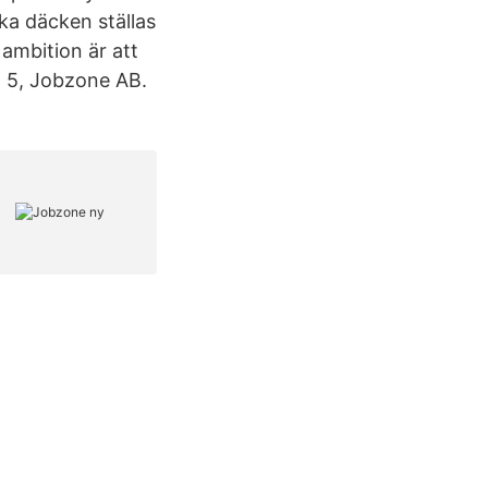
ska däcken ställas
ambition är att
o 5, Jobzone AB.