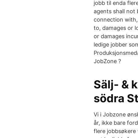
jobb til enda fle
agents shall not 
connection with,
to, damages or l
or damages incurr
ledige jobber so
Produksjonsmeda
JobZone ?
Sälj- & k
södra S
Vi i Jobzone ønsk
år, ikke bare ford
flere jobbsøkere 