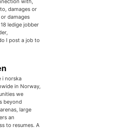
nnection with,
 to, damages or
, or damages
118 ledige jobber
der,
 I post a job to
en
e i norska
nwide in Norway,
unities we
es beyond
arenas, large
ers an
ss to resumes. A