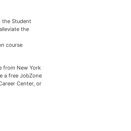
t the Student
lleviate the
on course
ce from New York
ive a free JobZone
Career Center, or