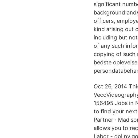
significant numbe
background and/o
officers, employe
kind arising out 
including but no
of any such info
copying of such m
bedste oplevelse.
persondatabehand
Oct 26, 2014 Thi
VeccVideography
156495 Jobs in 
to find your nex
Partner · Madiso
allows you to rec
Labor - dol.ny.go