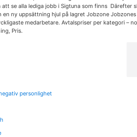
 att se alla lediga jobb i Sigtuna som finns Därefter 
h en ny uppsättning hjul på lagret Jobzone Jobzones 
yckligaste medarbetare. Avtalspriser per kategori – n
ng, Pris.
negativ personlighet
ch
e