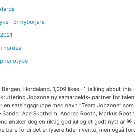
ndards
kel för nybörjare
 2021
i nordea
 phenotype
ergen, Hordaland. 1,009 likes · 1 talking about this 
ruttering Jobzone ny samarbeids- partner for talent
er en satsingsgruppe med navn “Team Jobzone” som 
Sander Aae Skotheim, Andrea Rooth, Markus Rooth 
ne ønsker deg en riktig god jul og et godt nytt år 🌟 2
e bare fordi det er lysere tider i vente, men også ford