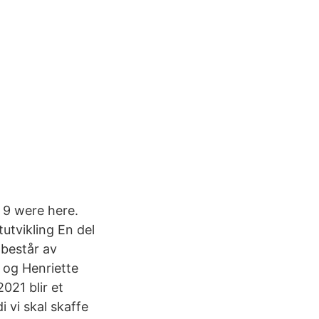
· 9 were here.
utvikling En del
består av
og Henriette
021 blir et
i vi skal skaffe