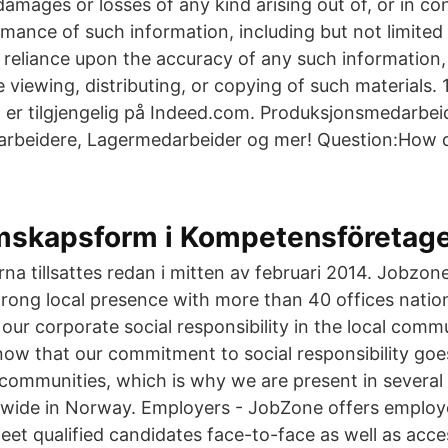
 damages or losses of any kind arising out of, or in co
rmance of such information, including but not limited
 reliance upon the accuracy of any such information
 viewing, distributing, or copying of such materials. 
r tilgjengelig på Indeed.com. Produksjonsmedarbei
rbeidere, Lagermedarbeider og mer! Question:How do
skapsform i Kompetensföretag
rna tillsattes redan i mitten av februari 2014. Jobzon
rong local presence with more than 40 offices natio
ur corporate social responsibility in the local comm
now that our commitment to social responsibility go
 communities, which is why we are present in several 
nwide in Norway. Employers - JobZone offers employ
eet qualified candidates face-to-face as well as acce