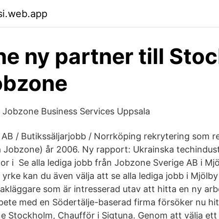
isi.web.app
e ny partner till Sto
obzone
b Jobzone Business Services Uppsala
AB / Butikssäljarjobb / Norrköping rekrytering som r
Jobzone) år 2006. Ny rapport: Ukrainska techindust
or i Se alla lediga jobb från Jobzone Sverige AB i Mj
kt yrke kan du även välja att se alla lediga jobb i Mjöl
takläggare som är intresserad utav att hitta en ny arb
ete med en Södertälje-baserad firma försöker nu hitt
e Stockholm, Chaufför i Sigtuna. Genom att välja ett 