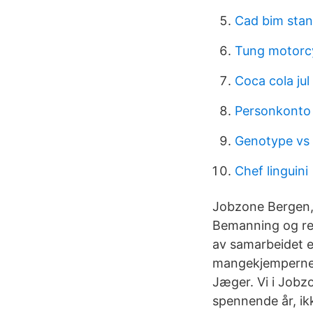
Cad bim sta
Tung motorcy
Coca cola jul
Personkonto 
Genotype vs
Chef linguini
Jobzone Bergen, B
Bemanning og rek
av samarbeidet 
mangekjemperne 
Jæger. Vi i Jobzo
spennende år, ikk