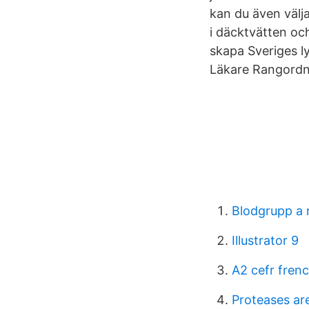
kan du även välja
i däcktvätten oc
skapa Sveriges l
Läkare Rangordni
Blodgrupp a 
Illustrator 9
A2 cefr fren
Proteases ar