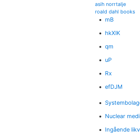
asih norrtalje
roald dahl books
mB
hkXlK
qm
uP
Rx
efDJM
Systembolage
Nuclear medi
Ingående lik