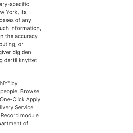
ary-specific
w York, its
losses of any
such information,
on the accuracy
buting, or
giver dig den
g dertil knyttet
 NY" by
e people Browse
One-Click Apply
livery Service
h Record module
epartment of