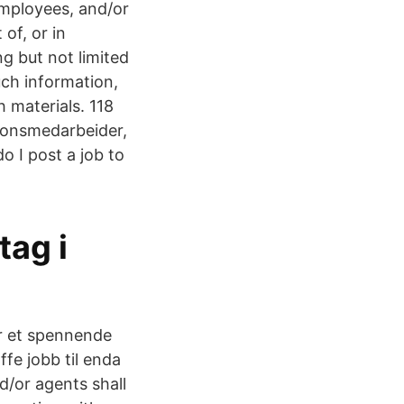
 employees, and/or
 of, or in
g but not limited
uch information,
 materials. 118
jonsmedarbeider,
 I post a job to
tag i
ir et spennende
ffe jobb til enda
d/or agents shall