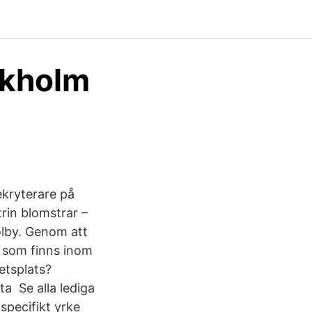
ckholm
ekryterare på
rin blomstrar –
ölby. Genom att
by som finns inom
etsplats?
a Se alla lediga
specifikt yrke