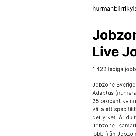
hurmanblirriky
Jobzon
Live J
1 422 lediga job
Jobzone Sverige 
Adaptus (numera 
25 procent kvinn
välja ett specifi
det yrket. Är du 
Jobzone i samarb
jobb från Jobzon