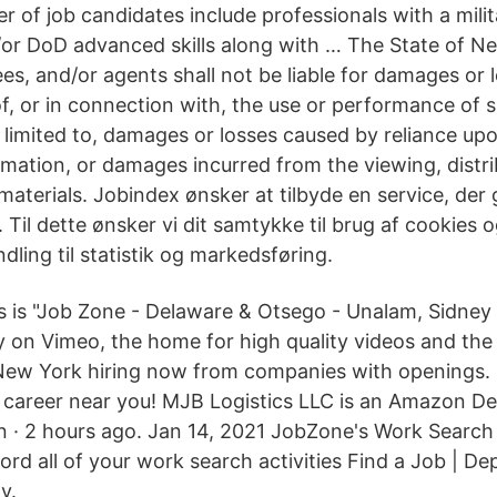
r of job candidates include professionals with a milit
r DoD advanced skills along with … The State of Ne
es, and/or agents shall not be liable for damages or 
of, or in connection with, the use or performance of 
t limited to, damages or losses caused by reliance up
rmation, or damages incurred from the viewing, distri
aterials. Jobindex ønsker at tilbyde en service, der 
 Til dette ønsker vi dit samtykke til brug af cookies o
ling til statistik og markedsføring.
s is "Job Zone - Delaware & Otsego - Unalam, Sidney
 on Vimeo, the home for high quality videos and th
New York hiring now from companies with openings. 
t career near you! MJB Logistics LLC is an Amazon De
n · 2 hours ago. Jan 14, 2021 JobZone's Work Searc
ord all of your work search activities Find a Job | D
v.