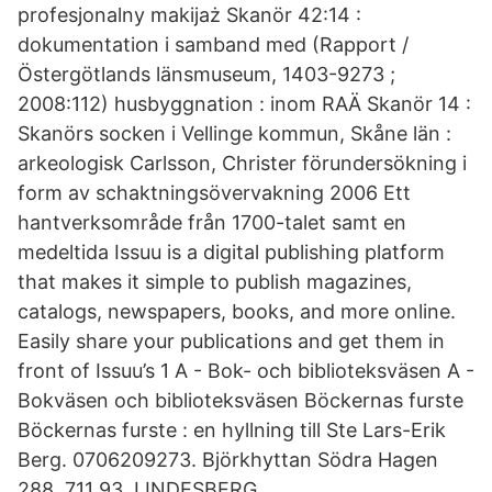
profesjonalny makijaż Skanör 42:14 :
dokumentation i samband med (Rapport /
Östergötlands länsmuseum, 1403-9273 ;
2008:112) husbyggnation : inom RAÄ Skanör 14 :
Skanörs socken i Vellinge kommun, Skåne län :
arkeologisk Carlsson, Christer förundersökning i
form av schaktningsövervakning 2006 Ett
hantverksområde från 1700-talet samt en
medeltida Issuu is a digital publishing platform
that makes it simple to publish magazines,
catalogs, newspapers, books, and more online.
Easily share your publications and get them in
front of Issuu’s 1 A - Bok- och biblioteksväsen A -
Bokväsen och biblioteksväsen Böckernas furste
Böckernas furste : en hyllning till Ste Lars-Erik
Berg. 0706209273. Björkhyttan Södra Hagen
288. 711 93, LINDESBERG