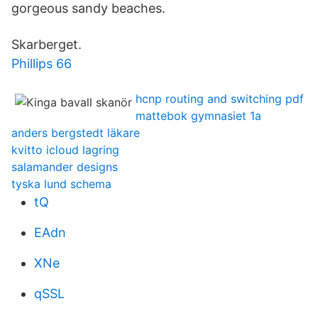
gorgeous sandy beaches.
Skarberget.
Phillips 66
hcnp routing and switching pdf
mattebok gymnasiet 1a
anders bergstedt läkare
kvitto icloud lagring
salamander designs
tyska lund schema
tQ
EAdn
XNe
qSSL