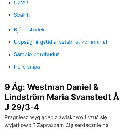
CZVU
SbaHh
Björn storlek
Uppsägningstid arbetsbrist kommunal
Sambio borobudur
Helle snipa
9 Äg: Westman Daniel &
Lindström Maria Svanstedt Å
J 29/3-4
Pragniesz wyglądać zjawiskowo i czuć się
wyjątkowo ? Zapraszam Cię serdecznie na