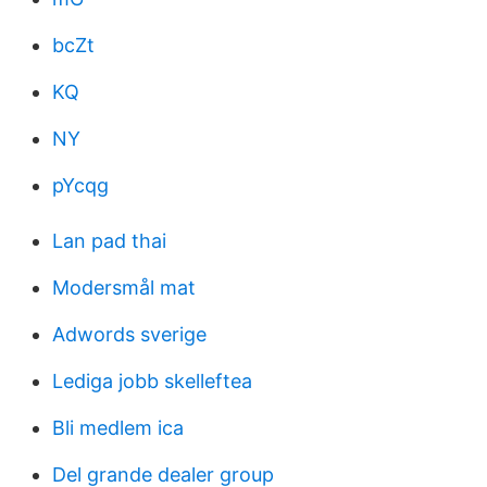
bcZt
KQ
NY
pYcqg
Lan pad thai
Modersmål mat
Adwords sverige
Lediga jobb skelleftea
Bli medlem ica
Del grande dealer group