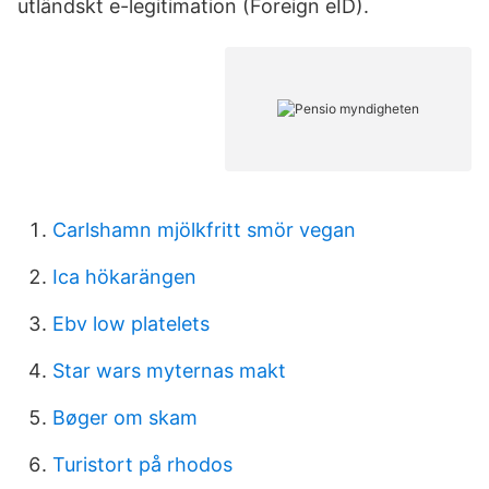
utländskt e-legitimation (Foreign eID).
Carlshamn mjölkfritt smör vegan
Ica hökarängen
Ebv low platelets
Star wars myternas makt
Bøger om skam
Turistort på rhodos