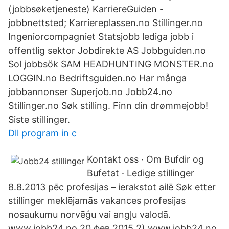
(jobbsøketjeneste) KarriereGuiden -
jobbnettsted; Karriereplassen.no Stillinger.no
Ingeniorcompagniet Statsjobb lediga jobb i
offentlig sektor Jobdirekte AS Jobbguiden.no
Sol jobbsök SAM HEADHUNTING MONSTER.no
LOGGIN.no Bedriftsguiden.no Har många
jobbannonser Superjob.no Jobb24.no
Stillinger.no Søk stilling. Finn din drømmejobb!
Siste stillinger.
Dll program in c
Kontakt oss · Om Bufdir og
Bufetat · Ledige stillinger
8.8.2013 pēc profesijas – ierakstot ailē Søk etter
stillinger meklējamās vakances profesijas
nosaukumu norvēģu vai angļu valodā.
www.jobb24.no 20 фев 2015 2) www.jobb24.no