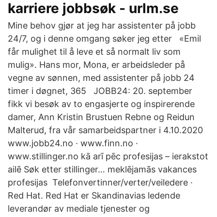
karriere jobbsøk - urlm.se
Mine behov gjør at jeg har assistenter på jobb
24/7, og i denne omgang søker jeg etter «Emil
får mulighet til å leve et så normalt liv som
mulig». Hans mor, Mona, er arbeidsleder på
vegne av sønnen, med assistenter på jobb 24
timer i døgnet, 365 JOBB24: 20. september
fikk vi besøk av to engasjerte og inspirerende
damer, Ann Kristin Brustuen Rebne og Reidun
Malterud, fra vår samarbeidspartner i 4.10.2020
www.jobb24.no · www.finn.no ·
www.stillinger.no kā arī pēc profesijas – ierakstot
ailē Søk etter stillinger… meklējamās vakances
profesijas Telefonvertinner/verter/veiledere ·
Red Hat. Red Hat er Skandinavias ledende
leverandør av mediale tjenester og