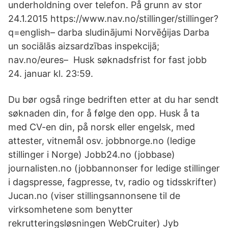
underholdning over telefon. På grunn av stor
24.1.2015 https://www.nav.no/stillinger/stillinger?
q=english– darba sludinājumi Norvēģijas Darba
un sociālās aizsardzības inspekcijā;
nav.no/eures– Husk søknadsfrist for fast jobb
24. januar kl. 23:59.
Du bør også ringe bedriften etter at du har sendt
søknaden din, for å følge den opp. Husk å ta
med CV-en din, på norsk eller engelsk, med
attester, vitnemål osv. jobbnorge.no (ledige
stillinger i Norge) Jobb24.no (jobbase)
journalisten.no (jobbannonser for ledige stillinger
i dagspresse, fagpresse, tv, radio og tidsskrifter)
Jucan.no (viser stillingsannonsene til de
virksomhetene som benytter
rekrutteringsløsningen WebCruiter) Jyb